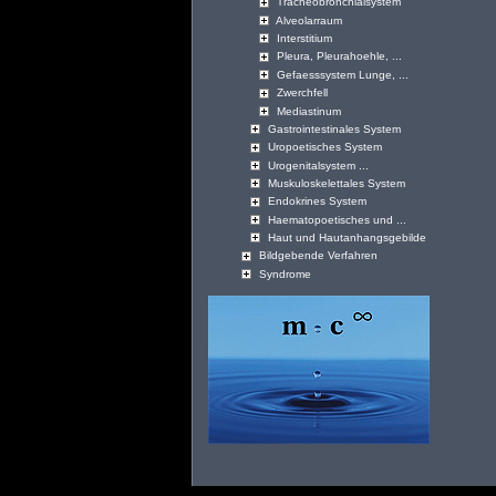
Tracheobronchialsystem
Alveolarraum
Interstitium
Pleura, Pleurahoehle, ...
Gefaesssystem Lunge, ...
Zwerchfell
Mediastinum
Gastrointestinales System
Uropoetisches System
Urogenitalsystem ...
Muskuloskelettales System
Endokrines System
Haematopoetisches und ...
Haut und Hautanhangsgebilde
Bildgebende Verfahren
Syndrome