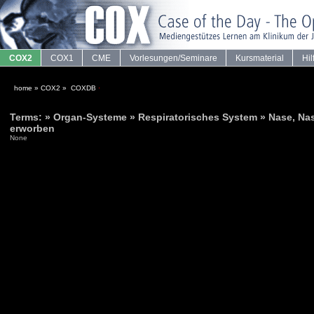
COX2
COX1
CME
Vorlesungen/Seminare
Kursmaterial
Hil
home
»
COX2
»
COXDB
·
Terms: » Organ-Systeme » Respiratorisches System » Nase, N
erworben
None