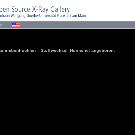
fe
asennebenhoehlen » Stoffwechsel, Hormone: angeboren,