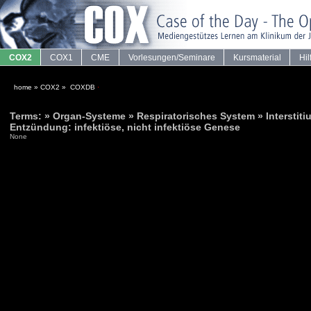
COX2
COX1
CME
Vorlesungen/Seminare
Kursmaterial
Hil
home
»
COX2
»
COXDB
·
Terms: » Organ-Systeme » Respiratorisches System » Interstiti
Entzündung: infektiöse, nicht infektiöse Genese
None