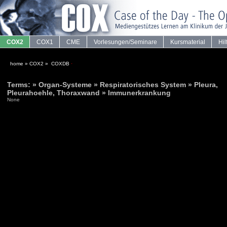
COX2
COX1
CME
Vorlesungen/Seminare
Kursmaterial
Hil
home
»
COX2
»
COXDB
·
Terms: » Organ-Systeme » Respiratorisches System » Pleura,
Pleurahoehle, Thoraxwand » Immunerkrankung
None