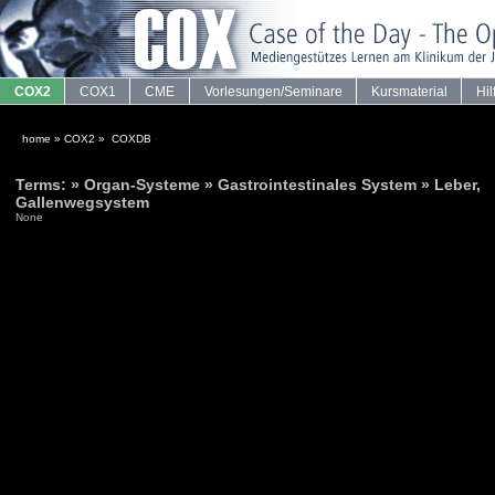
COX2
COX1
CME
Vorlesungen/Seminare
Kursmaterial
Hil
home
»
COX2
»
COXDB
·
Terms: » Organ-Systeme » Gastrointestinales System » Leber,
Gallenwegsystem
None