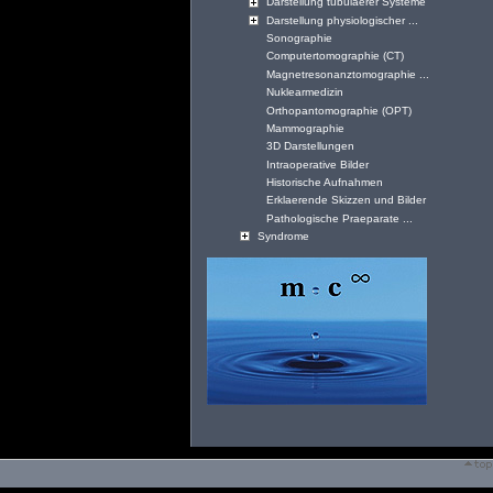
Darstellung tubulaerer Systeme
Darstellung physiologischer ...
Sonographie
Computertomographie (CT)
Magnetresonanztomographie ...
Nuklearmedizin
Orthopantomographie (OPT)
Mammographie
3D Darstellungen
Intraoperative Bilder
Historische Aufnahmen
Erklaerende Skizzen und Bilder
Pathologische Praeparate ...
Syndrome