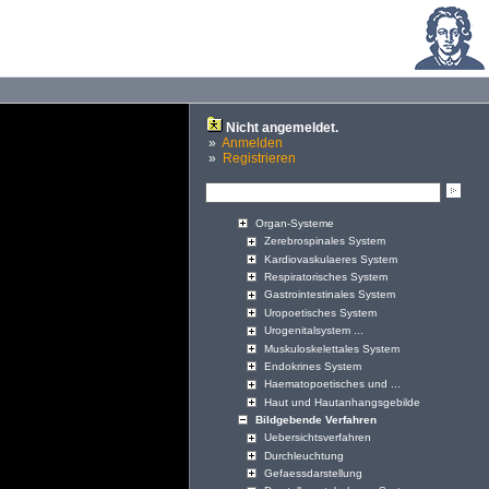
Nicht angemeldet.
»
Anmelden
»
Registrieren
Organ-Systeme
Zerebrospinales System
Kardiovaskulaeres System
Respiratorisches System
Gastrointestinales System
Uropoetisches System
Urogenitalsystem ...
Muskuloskelettales System
Endokrines System
Haematopoetisches und ...
Haut und Hautanhangsgebilde
Bildgebende Verfahren
Uebersichtsverfahren
Durchleuchtung
Gefaessdarstellung