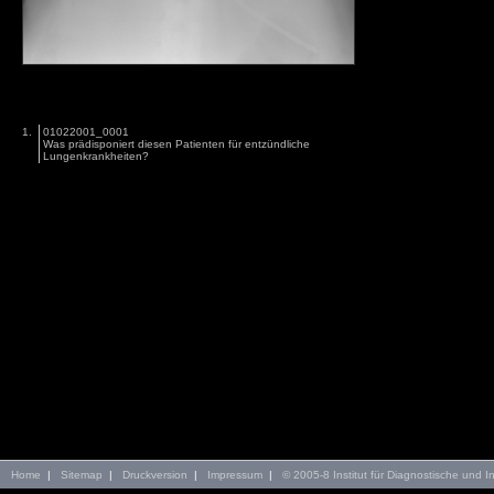
1.
01022001_0001
Was prädisponiert diesen Patienten für entzündliche
Lungenkrankheiten?
Home
|
Sitemap
|
Druckversion
|
Impressum
|
© 2005-8 Institut für Diagnostische und In