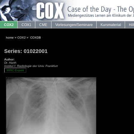
COX2
COX1
CME
Vorlesungen/Seminare
Kursmaterial
Hil
home
»
COX2
»
COXDB
·
Series: 01022001
Author:
Dr. Harth
Institut f. Radiologie der Univ. Frankfurt