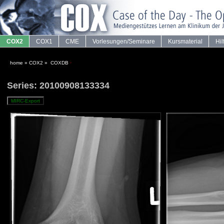
COX2
COX1
CME
Vorlesungen/Seminare
Kursmaterial
Hil
home
»
COX2
»
COXDB
·
Series: 20100908133334