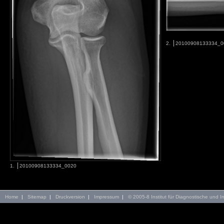
2.
20100908133334_0
1.
20100908133334_0020
Home
|
Sitemap
|
Druckversion
|
Impressum
|
© 2005-8 Institut für Diagnostische und In