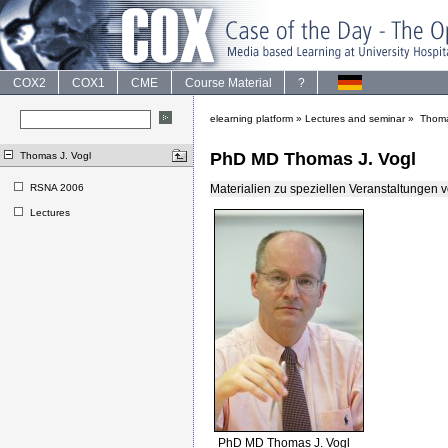
COX2
COX1
CME
Course Material
?
elearning platform
»
Lectures and seminar
»
Thoma
PhD MD Thomas J. Vogl
Thomas J. Vogl
RSNA 2006
Materialien zu speziellen Veranstaltungen vo
Lectures
PhD MD Thomas J. Vogl