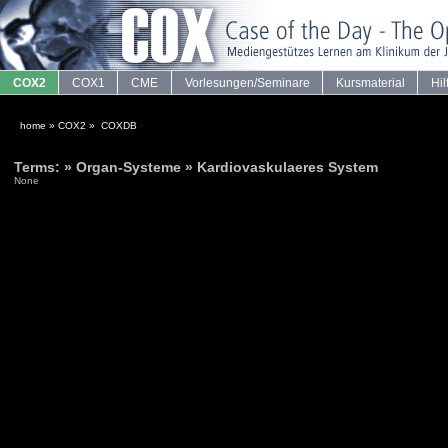
COX2
COX1
CME
Vorlesungen/Seminare
Kursmaterial
Hil
home
»
COX2
»
COXDB
·
Terms: » Organ-Systeme » Kardiovaskulaeres System
None