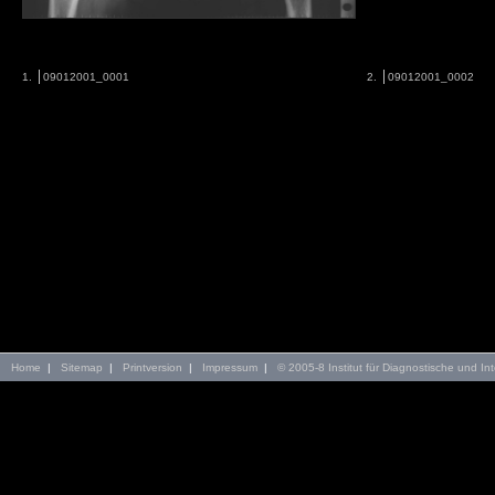
1.
09012001_0001
2.
09012001_0002
Home
|
Sitemap
|
Printversion
|
Impressum
|
© 2005-8 Institut für Diagnostische und Int