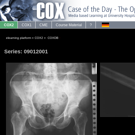
COX2
COX1
CME
Course Material
?
elearning platform
»
COX2
»
COXDB
·
Series: 09012001