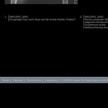
1.
09012001_0001
2.
09012001_0002
63 jaehrige Frau nach Sturz auf die rechte Huefte. Fraktur?
Rechte proximale Obe
valgischer Einstauch
Coxarthrose rechts.
Verknoecherung des L
Home
|
Sitemap
|
Druckversion
|
Impressum
|
© 2005-8 Institut für Diagnostische und In