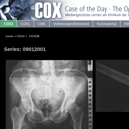
COX2
COX1
CME
Vorlesungen/Seminare
Kursmaterial
Hil
home
»
COX2
»
COXDB
·
Series: 09012001