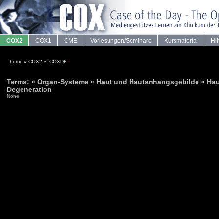
COX2
COX1
CME
Vorlesungen/Seminare
Kursmaterial
Hil
home
»
COX2
»
COXDB
·
Terms: » Organ-Systeme » Haut und Hautanhangsgebilde » Hau
Degeneration
None