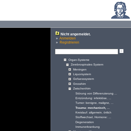
Nicht angemeldet.
»
Anmelden
»
Registrieren
Organ-Systeme
Zerebrospinales System
Meningen
Liquorsystem
Gefaesssystem
Grosshirn
Zwischenhirn
Störung von Differenzierung ...
Entzündung: infektiöse, ...
Tumor: benigne, maligne, ...
Trauma: mechanisch, ...
Kreislauf: allgemein, örtlich
Stoffwechsel, Hormone: ...
Degeneration
Immunerkrankung