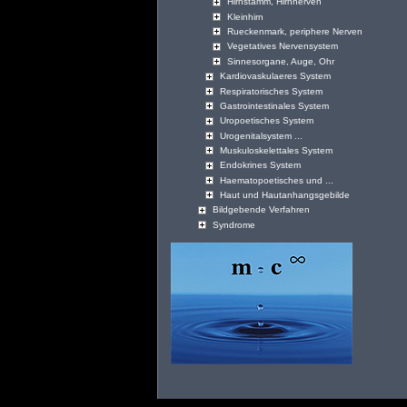
Hirnstamm, Hirnnerven
Kleinhirn
Rueckenmark, periphere Nerven
Vegetatives Nervensystem
Sinnesorgane, Auge, Ohr
Kardiovaskulaeres System
Respiratorisches System
Gastrointestinales System
Uropoetisches System
Urogenitalsystem ...
Muskuloskelettales System
Endokrines System
Haematopoetisches und ...
Haut und Hautanhangsgebilde
Bildgebende Verfahren
Syndrome