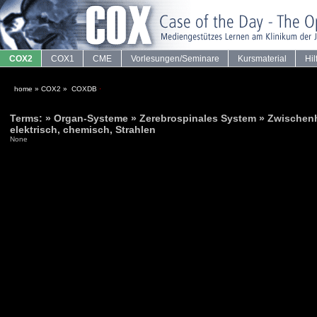
COX2
COX1
CME
Vorlesungen/Seminare
Kursmaterial
Hil
home
»
COX2
»
COXDB
·
Terms: » Organ-Systeme » Zerebrospinales System » Zwischenh
elektrisch, chemisch, Strahlen
None