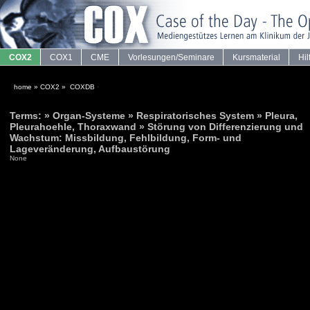
COX2
COX1
CME
Vorlesungen/Seminare
Kursmaterial
Hil
home
»
COX2
»
COXDB
·
Terms: » Organ-Systeme » Respiratorisches System » Pleura,
Pleurahoehle, Thoraxwand » Störung von Differenzierung und
Wachstum: Missbildung, Fehlbildung, Form- und
Lageveränderung, Aufbaustörung
None